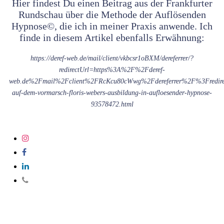
Hier findest Du einen Beitrag aus der Frankfurter
Rundschau über die Methode der Auflösenden
Hypnose©, die ich in meiner Praxis anwende. Ich
finde in diesem Artikel ebenfalls Erwähnung:
https://deref-web.de/mail/client/vkbcsr1oBXM/dereferrer/?
redirectUrl=https%3A%2F%2Fderef-
web.de%2Fmail%2Fclient%2FRcKcu80cWwg%2Fdereferrer%2F%3Fredirec
auf-dem-vormarsch-floris-webers-ausbildung-in-aufloesender-hypnose-
93578472.html